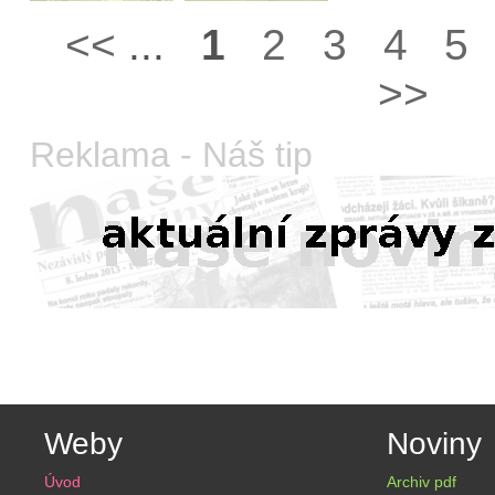
<<
...
1
2
3
4
5
>>
Reklama - Náš tip
Weby
Noviny
Úvod
Archiv pdf