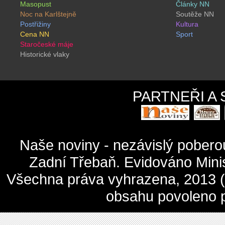
Masopust
Články NN
Noc na Karlštejně
Soutěže NN
Postřižiny
Kultura
Cena NN
Sport
Staročeské máje
Historické vlaky
PARTNEŘI A
Naše noviny - nezávislý pober
Zadní Třebaň. Evidováno Mini
Všechna práva vyhrazena, 2013 (c
obsahu povoleno 