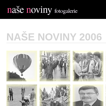
n
aše
n
oviny
fotogalerie
NAŠE NOVINY 2006