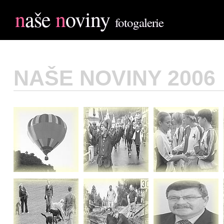
n
aše
n
oviny
fotogalerie
NAŠE NOVINY 2006