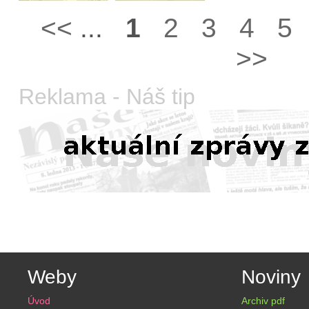
<<
...
1
2
3
4
5
>>
Reklama - Náš tip
Weby
Noviny
Úvod
Archiv pdf