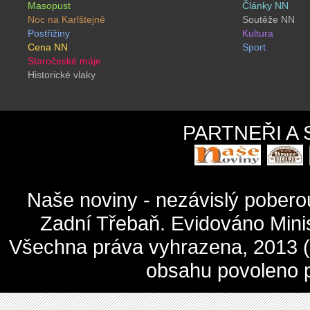
Masopust
Články NN
Noc na Karlštejně
Soutěže NN
Postřižiny
Kultura
Cena NN
Sport
Staročeské máje
Historické vlaky
PARTNEŘI A
Naše noviny - nezávislý pober
Zadní Třebaň. Evidováno Mini
Všechna práva vyhrazena, 2013 (c
obsahu povoleno 