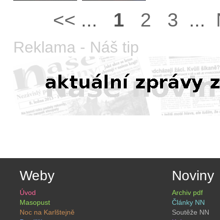
<<
...
1
2
3
...
Reklama - Náš tip
Weby
Noviny
Úvod
Archiv pdf
Masopust
Články NN
Noc na Karlštejně
Soutěže NN