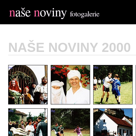
n
aše
n
oviny
fotogalerie
NAŠE NOVINY 2000