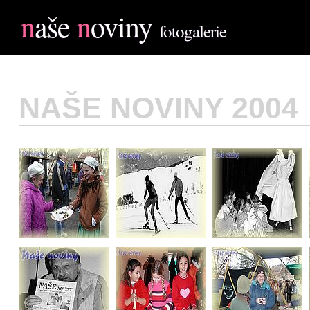
n
aše
n
oviny
fotogalerie
NAŠE NOVINY 2004