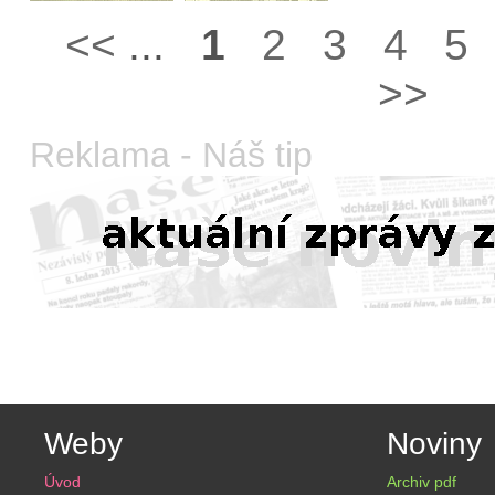
<<
...
1
2
3
4
5
>>
Reklama - Náš tip
Weby
Noviny
Úvod
Archiv pdf