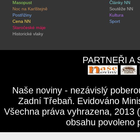
Masopust
Články NN
Noc na Karlštejně
Soutěže NN
Postřižiny
Kultura
Cena NN
Sport
Staročeské máje
Historické vlaky
PARTNEŘI A
Naše noviny - nezávislý pober
Zadní Třebaň. Evidováno Mini
Všechna práva vyhrazena, 2013 (c
obsahu povoleno 