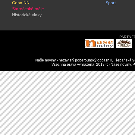
Cena NN
Sport
Staročeské máje
Historické vlaky
PARTNEŘ
Naše noviny - nezávislý poberounský občasník, Třebaňská 9
Všechna práva vyhrazena, 2013 (c) Naše noviny, Pu