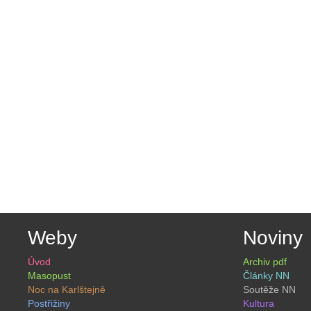
Weby
Noviny
Úvod
Archiv pdf
Masopust
Články NN
Noc na Karlštejně
Soutěže NN
Postřižiny
Kultura