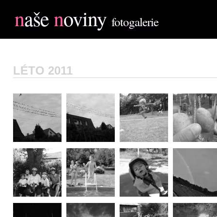
n
aše
n
oviny
fotogalerie
LÉTO 2011