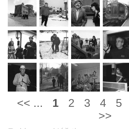
<<
...
1
2
3
4
5
>>