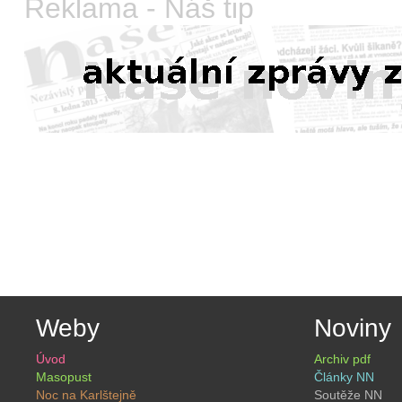
Reklama - Náš tip
Weby
Noviny
Úvod
Archiv pdf
Masopust
Články NN
Noc na Karlštejně
Soutěže NN