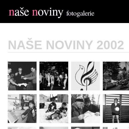
n
aše
n
oviny
fotogalerie
NAŠE NOVINY 2002