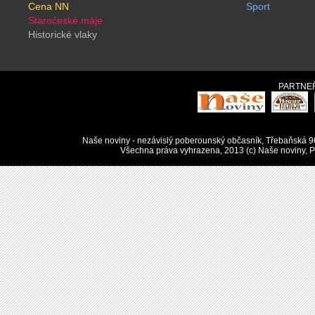
Cena NN
Sport
Staročeské máje
Historické vlaky
PARTNEŘ
Naše noviny - nezávislý poberounský občasník, Třebaňská 9
Všechna práva vyhrazena, 2013 (c) Naše noviny, Pu