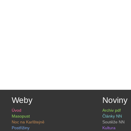
Weby
Noviny
Úvod
Archiv pdf
Masopust
Články NN
Noc na Karlštejně
Soutěže NN
Postřižiny
Kultura