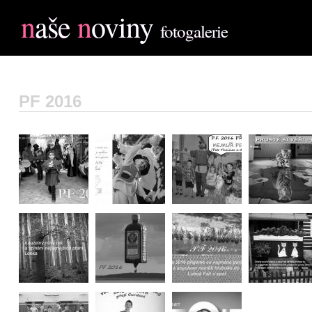
n
aše
n
oviny
fotogalerie
PF 2016