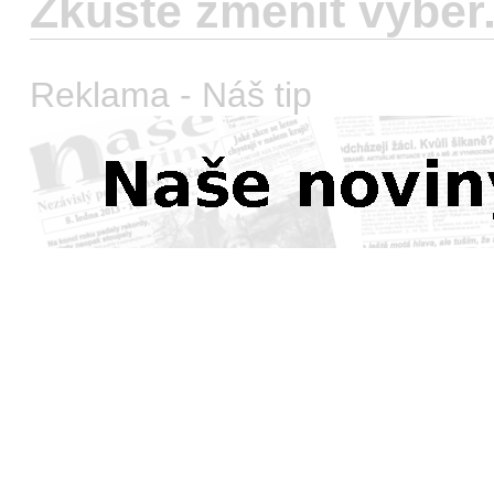
Zkuste změnit výběr
Reklama - Náš tip