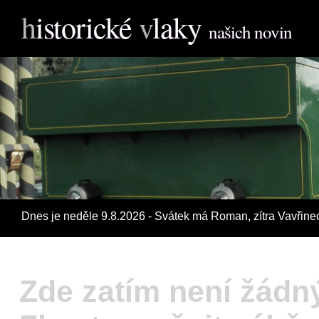
h
istorické
v
laky
našich novin
Dnes je neděle 9.8.2026 - Svátek má Roman, zí­tra Vavřine
Zde zatím není žádn