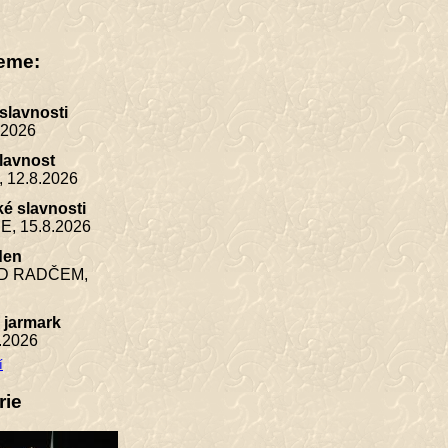
eme:
 slavnosti
.2026
lavnost
,
12.8.2026
é slavnosti
E,
15.8.2026
den
D RADČEM,
 jarmark
.2026
í
rie