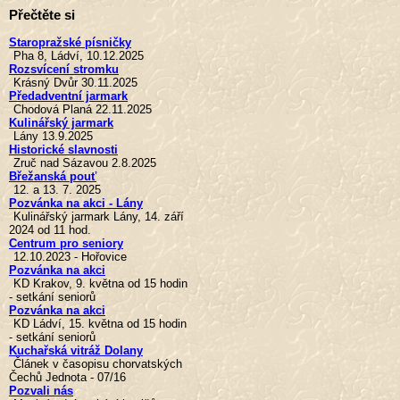
Přečtěte si
Staropražské písničky
Pha 8, Ládví, 10.12.2025
Rozsvícení stromku
Krásný Dvůr 30.11.2025
Předadventní jarmark
Chodová Planá 22.11.2025
Kulinářský jarmark
Lány 13.9.2025
Historické slavnosti
Zruč nad Sázavou 2.8.2025
Břežanská pouť
12. a 13. 7. 2025
Pozvánka na akci - Lány
Kulinářský jarmark Lány, 14. září
2024 od 11 hod.
Centrum pro seniory
12.10.2023 - Hořovice
Pozvánka na akci
KD Krakov, 9. května od 15 hodin
- setkání seniorů
Pozvánka na akci
KD Ládví, 15. května od 15 hodin
- setkání seniorů
Kuchařská vitráž Dolany
Článek v časopisu chorvatských
Čechů Jednota - 07/16
Pozvali nás