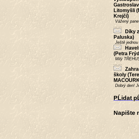
Gastrosla
Litomyšli 
Krejčí)
Vážený pane 
... ...
Díky z
Paluska)
Ještě jednou 
Havels
(Petra Frý
Milý TŘEHUS
... ...
Zahrad
školy (Ter
MACOURK
Dobrý den! Je
PĹidat p
Napište