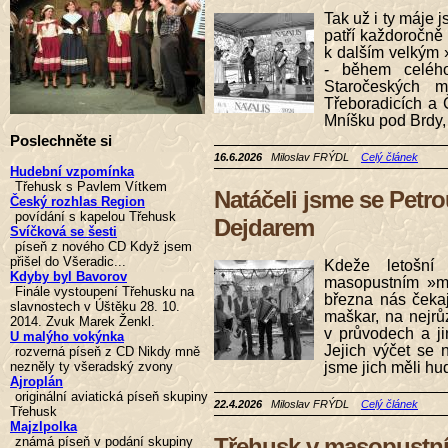
Tak už i ty máje
patří každoročně
k dalším velkým 
- během celého
Staročeských m
Třeboradicích a Č
Mníšku pod Brdy, 
Poslechněte si
16.6.2026
Miloslav FRÝDL
Celý článek
Hudební vzpomínka
Třehusk s Pavlem Vítkem
Natáčeli jsme se Petr
Český rozhlas Region
povídání s kapelou Třehusk
Dejdarem
Svíčková se šesti
píseň z nového CD Když jsem
přišel do Všeradic...
Kdeže letošní
Kdyby byl Bavorov
masopustním »m
Finále vystoupení Třehusku na
března nás čekaj
slavnostech v Úštěku 28. 10.
maškar, na nejrů
2014. Zvuk Marek Ženkl.
v průvodech a j
U malýho vokýnka
Jejich výčet se 
rozverná píseň z CD Nikdy mně
jsme jich měli hu
nezněly ty všeradský zvony
Ajroplán
originální aviatická píseň skupiny
22.4.2026
Miloslav FRÝDL
Celý článek
Třehusk
Majzlpolka
Třehusk v masopustn
známá píseň v podání skupiny