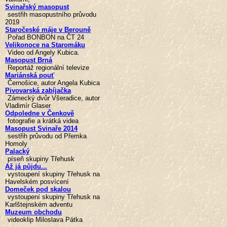
Svinařský masopust
sestřih masopustního průvodu
2019
Staročeské máje v Berouně
Pořad BONBON na ČT 24
Velikonoce na Staromáku
Video od Angely Kubica.
Masopust Brná
Reportáž regionální televize
Mariánská pouť
Černošice, autor Angela Kubica
Pivovarská zabíjačka
Zámecký dvůr Všeradice, autor
Vladimír Glaser
Odpoledne v Čenkově
fotografie a krátká videa
Masopust Svinaře 2014
sestřih průvodu od Přemka
Homoly
Palacký
píseň skupiny Třehusk
Až já půjdu...
vystoupení skupiny Třehusk na
Havelském posvícení
Domeček pod skalou
vystoupení skupiny Třehusk na
Karlštejnském adventu
Muzeum obchodu
videoklip Miloslava Pátka