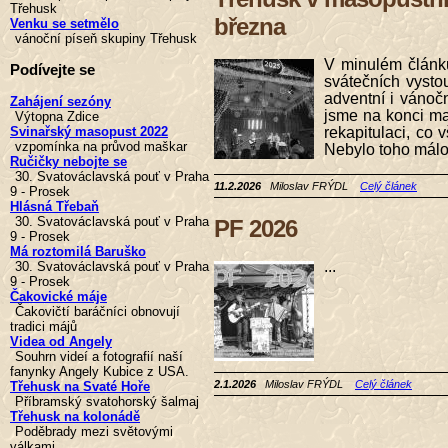
Třehusk
března
Venku se setmělo
vánoční píseň skupiny Třehusk
V minulém článku
Podívejte se
svátečních vystou
adventní i vánoč
Zahájení sezóny
jsme na konci ma
Výtopna Zdice
Svinařský masopust 2022
rekapitulaci, co 
vzpomínka na průvod maškar
Nebylo toho málo.
Ručičky nebojte se
30. Svatováclavská pouť v Praha
11.2.2026
Miloslav FRÝDL
Celý článek
9 - Prosek
Hlásná Třebaň
30. Svatováclavská pouť v Praha
PF 2026
9 - Prosek
Má roztomilá Baruško
...
30. Svatováclavská pouť v Praha
9 - Prosek
Čakovické máje
Čakovičtí baráčníci obnovují
tradici májů
Videa od Angely
Souhrn videí a fotografií naší
fanynky Angely Kubice z USA.
2.1.2026
Miloslav FRÝDL
Celý článek
Třehusk na Svaté Hoře
Příbramský svatohorský šalmaj
Třehusk na kolonádě
Poděbrady mezi světovými
válkami,