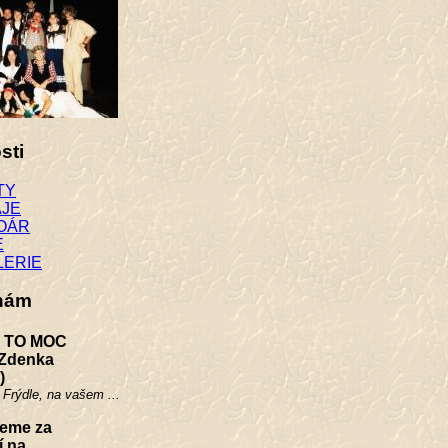
sti
TY
AJE
OÁR
E
LERIE
 nám
TO MOC
Zdenka
)
Frýdle, na vašem ...
eme za
í na