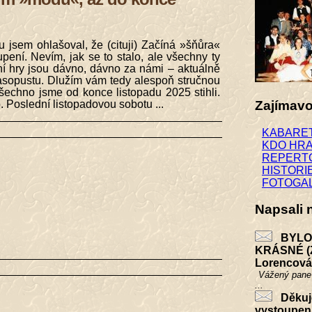
 jsem ohlašoval, že (cituji) Začíná »šňůra«
pení. Nevím, jak se to stalo, ale všechny ty
ní hry jsou dávno, dávno za námi – aktuálně
sopustu. Dlužím vám tedy alespoň stručnou
všechno jsme od konce listopadu 2025 stihli.
 Poslední listopadovou sobotu ...
Zajímavo
KABARE
KDO HR
REPERT
HISTORI
FOTOGA
Napsali
BYLO 
KRÁSNÉ (
Lorencová
Vážený pane 
...
Děkuj
vystoupen