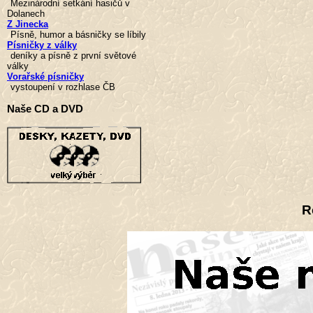
Mezinárodní setkání hasičů v
Dolanech
Z Jinecka
Písně, humor a básničky se líbily
Písničky z války
deníky a písně z první světové
války
Vorařské písničky
vystoupení v rozhlase ČB
Naše CD a DVD
R