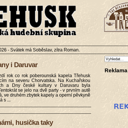
026 - Svátek má Soběslav, zí­tra Roman.
any i Daruvar
Reklama 
zdí rok co rok poberounská kapela Třehusk
ícím na severu Chorvatska. Na Kuchařskou
ech a Dny české kultury v Daruvaru byla
Tentokrát se jelo na dvě party - v prvním autě
já, ve druhém zbytek kapely a operní pěvkyně
 s ...
námi, husička taky