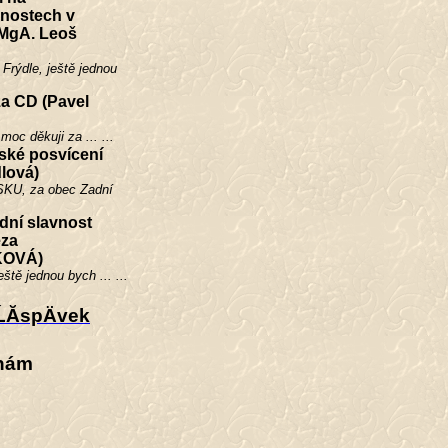
vnostech v
(MgA. Leoš
Frýdle, ještě jednou
a CD (Pavel
moc děkuji za ... ...
ké posvícení
dlová)
KU, za obec Zadní
ní slavnost
eza
OVÁ)
ště jednou bych ... ...
ĹĂ­spÄvek
 nám