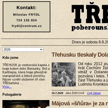
Dnes je sobota 8.8.2
Třehusku tleskaly Dol
Kdo jsme
Od roku 2012 je
TŘEHUSK je venkovská kapela z
hrát Čechům žij
kraje kolem dolní Berounky, Brd a
vitráž v Dolan
Karlštejna, která hraje převážně
pozvána i letos. 
staropražské a lidové písničky.
Název vznikl složením tří slov:
část Třehusku a 
TŘEbaňská ...
Ludmila Kromková
Více...
10.7.2026
Jitka ŠVECOVÁ
Celý článek
Fotogalerie
Májová »šňůra« je za 