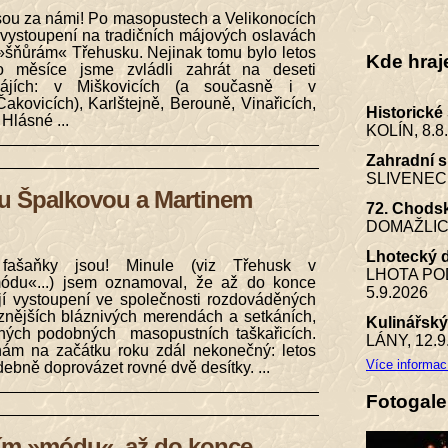
 jsou za námi! Po masopustech a Velikonocích
 vystoupení na tradičních májových oslavách
»šňůrám« Třehusku. Nejinak tomu bylo letos
Kde hraj
 měsíce jsme zvládli zahrát na deseti
ájích: v Miškovicích (a současně i v
akovicích), Karlštejně, Berouně, Vinařicích,
Historické
Hlásné ...
KOLÍN,
8.8
Zahradní s
SLIVENEC
ou Špalkovou a Martinem
72. Chodsk
DOMAŽLIC
Lhotecký 
 fašaňky jsou! Minule (viz Třehusk v
LHOTA PO
ódu«...) jsem oznamoval, že až do konce
5.9.2026
í vystoupení ve společnosti rozdováděných
znějších bláznivých merendách a setkáních,
Kulinářský
iných podobných masopustních taškařicích.
LÁNY,
12.9
nám na začátku roku zdál nekonečný: letos
Více informac
debně doprovázet rovné dvě desítky. ...
Fotogale
ím »módu«, až do konce