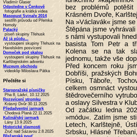
Vladimír Glaser
bez problémů potěšit
Odpoledne v Čenkově
fotografie a krátká videa
Krásném Dvoře, Karlštej
Masopust Svinaře 2014
Na »Václavák« jsme se o 
sestřih průvodu od Přemka
Homoly
Štěpána jsme vyhrávali
Palacký
píseň skupiny Třehusk
s námi vystupovali hned
Až já půjdu...
basista Tom Petr a tři
vystoupení skupiny Třehusk na
Havelském posvícení
Kolena se na tak sl
Domeček pod skalou
jednomu, takže vše dop
vystoupení skupiny Třehusk na
Karlštejnském adventu
Před koncem roku jsme
Muzeum obchodu
videoklip Miloslava Pátka
Dobříši, pražských Bohn
Písku, Táboře, Tochovi
Přečtěte si
celkem osmnáct vystoup
Staropražské písničky
štědrovečerního vytrub
Pha 8, Ládví, 10.12.2025
Rozsvícení stromku
a oslavy Silvestra v Kl
Krásný Dvůr 30.11.2025
Od začátku ledna 20
Předadventní jarmark
Chodová Planá 22.11.2025
»módu«. Zatím jsme sti
Kulinářský jarmark
Lány 13.9.2025
Letech, Karlštejně, Ús
Historické slavnosti
Srbsku, Hlásné Třebani,
Zruč nad Sázavou 2.8.2025
Břežanská pouť