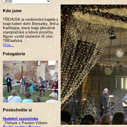
Kdo jsme
TŘEHUSK je venkovská kapela z
kraje kolem dolní Berounky, Brd a
Karlštejna, která hraje převážně
staropražské a lidové písničky.
Název vznikl složením tří slov:
TŘEbaňská ...
Více...
Fotogalerie
Poslechněte si
Hudební vzpomínka
Třehusk s Pavlem Vítkem