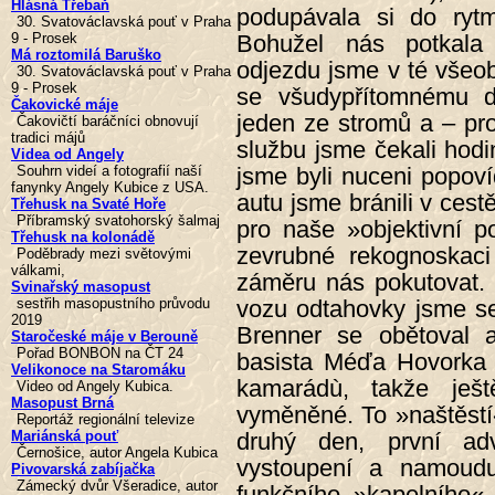
Hlásná Třebaň
podupávala si do ryt
30. Svatováclavská pouť v Praha
Bohužel nás potkala 
9 - Prosek
Má roztomilá Baruško
odjezdu jsme v té všeo
30. Svatováclavská pouť v Praha
9 - Prosek
se všudypřítomnému da
Čakovické máje
jeden ze stromů a – pro
Čakovičtí baráčníci obnovují
tradici májů
službu jsme čekali hod
Videa od Angely
jsme byli nuceni popoví
Souhrn videí a fotografií naší
fanynky Angely Kubice z USA.
autu jsme bránili v cestě
Třehusk na Svaté Hoře
Příbramský svatohorský šalmaj
pro naše »objektivní 
Třehusk na kolonádě
zevrubné rekognoskaci
Poděbrady mezi světovými
válkami,
záměru nás pokutovat.
Svinařský masopust
vozu odtahovky jsme se 
sestřih masopustního průvodu
2019
Brenner se obětoval a
Staročeské máje v Berouně
Pořad BONBON na ČT 24
basista Méďa Hovorka 
Velikonoce na Staromáku
kamarádù, takže ješ
Video od Angely Kubica.
Masopust Brná
vyměněné. To »naštěstí
Reportáž regionální televize
druhý den, první adv
Mariánská pouť
Černošice, autor Angela Kubica
vystoupení a namoud
Pivovarská zabíjačka
Zámecký dvůr Všeradice, autor
funkčního »kapelního« 