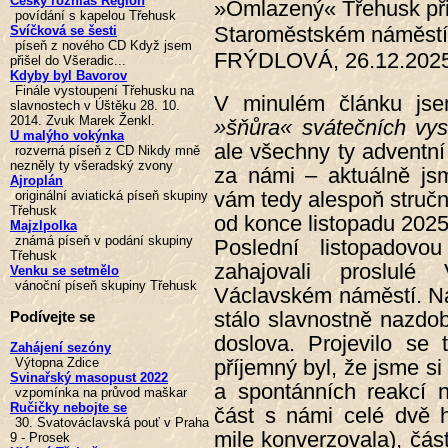
Český rozhlas Region
»Omlazený« Třehusk při
povídání s kapelou Třehusk
Staroměstském náměstí 2
Svíčková se šesti
píseň z nového CD Když jsem
FRÝDLOVÁ, 26.12.202
přišel do Všeradic...
Kdyby byl Bavorov
Finále vystoupení Třehusku na
V minulém článku jsem
slavnostech v Úštěku 28. 10.
2014. Zvuk Marek Ženkl.
»šňůra« svátečních vys
U malýho vokýnka
ale všechny ty adventní
rozverná píseň z CD Nikdy mně
nezněly ty všeradský zvony
za námi – aktuálně js
Ajroplán
vám tedy alespoň stručn
originální aviatická píseň skupiny
Třehusk
od konce listopadu 2025 
Majzlpolka
známá píseň v podání skupiny
Poslední listopadov
Třehusk
zahajovali proslul
Venku se setmělo
vánoční píseň skupiny Třehusk
Václavském náměstí. Na
stálo slavnostně nazdo
Podívejte se
doslova. Projevilo se
Zahájení sezóny
příjemný byl, že jsme si
Výtopna Zdice
Svinařský masopust 2022
a spontánních reakcí 
vzpomínka na průvod maškar
Ručičky nebojte se
část s námi celé dvě h
30. Svatováclavská pouť v Praha
mile konverzovala), část
9 - Prosek