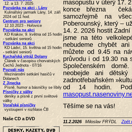
masopustu v úterý 17. 2.
12. a 13. 7. 2025
konce března čeká 
Pozvánka na akci - Lány
Kulinářský jarmark Lány, 14. září
samozřejmě na všech
2024 od 11 hod.
Centrum pro seniory
Poberounský, který – u
12.10.2023 - Hořovice
14. 2. 2026 hostit Zadn
Pozvánka na akci
KD Krakov, 9. května od 15 hodin
jsme na této velkolep
- setkání seniorů
nebudeme chybět ani 
Pozvánka na akci
KD Ládví, 15. května od 15 hodin
můžete od 9.45 na náv
- setkání seniorů
Kuchařská vitráž Dolany
průvodu i od 19.30 na
Článek v časopisu chorvatských
Společenském domě
Čechů Jednota - 07/16
Pozvali nás
neobejde ani dětský 
Mezinárodní setkání hasičů v
zadnotřebaňském »kultur
Dolanech
Z Jinecka
od 14 hodin. Podr
Písně, humor a básničky se líbily
Písničky z války
masopust.nasenoviny.ne
deníky a písně z první světové
války
Těšíme se na vás!
Vorařské písničky
vystoupení v rozhlase ČB
Naše CD a DVD
11.2.2026
Miloslav FRÝDL
Zpět 