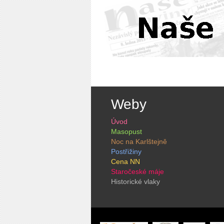
Weby
Úvod
Masopust
Noc na Karlštejně
Postřižiny
Cena NN
Staročeské máje
Historické vlaky