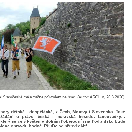
ival Staročeské máje začne průvodem na hrad. (Autor: ARCHIV, 26.3.2026)
bory dětské i dospělácké, z Čech, Moravy i Slovenska. Také
y žádání o právo, česká i moravská besedu, tancovačky…
, který se celý květen v dolním Poberouní i na Podbrdsku bude
ídne opravdu hodně. Přijďte se přesvědčit!