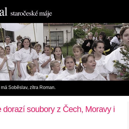
al
staročeské máje
 má Soběslav, zí­tra Roman.
 dorazí soubory z Čech, Moravy i