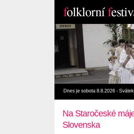
f
olklorní
f
estiv
Dnes je sobota 8.8.2026 - Svátek
Na Staročeské máje
Slovenska