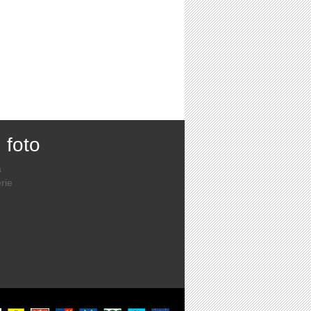
, foto
a
rie