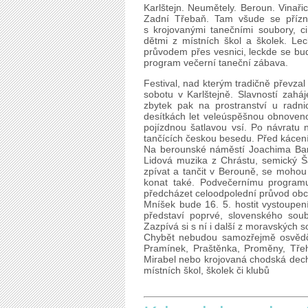
Karlštejn. Neumětely. Beroun. Vinař
Zadní Třebaň. Tam všude se přízni
s krojovanými tanečními soubory, c
dětmi z místních škol a školek. Le
průvodem přes vesnici, leckde se bud
program večerní taneční zábava.
Festival, nad kterým tradičně převzal
sobotu v Karlštejně. Slavností zah
zbytek pak na prostranství u radn
desítkách let veleúspěšnou obnoven
pojízdnou šatlavou vsí. Po návratu 
tančících českou besedu. Před kácen
Na berounské náměstí Joachima Barr
Lidová muzika z Chrástu, semický Š
zpívat a tančit v Berouně, se mohou t
konat také. Podvečernímu program
předcházet celoodpolední průvod obc
Mníšek bude 16. 5. hostit vystoupen
představí poprvé, slovenského sou
Zazpívá si s ní i další z moravských 
Chybět nebudou samozřejmě osvědčení
Pramínek, Praštěnka, Proměny, Tře
Mirabel nebo krojovaná chodská dech
místních škol, školek či klubů