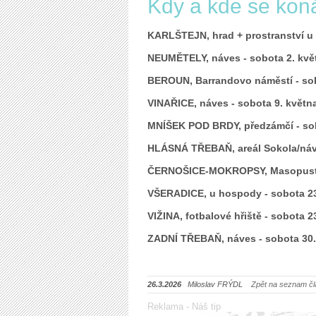
Kdy a kde se koná
KARLŠTEJN, hrad + prostranství u 
NEUMĚTELY, náves - sobota 2. kvě
BEROUN, Barrandovo náměstí - sob
VINAŘICE, náves - sobota 9. květn
MNÍŠEK POD BRDY, předzámčí - sob
HLÁSNÁ TŘEBAŇ, areál Sokola/náve
ČERNOŠICE-MOKROPSY, Masopustní 
VŠERADICE, u hospody - sobota 23
VIŽINA, fotbalové hřiště - sobota 2
ZADNÍ TŘEBAŇ, náves - sobota 30.
26.3.2026
Miloslav FRÝDL
Zpět na seznam čl
Reklama - Náš tip