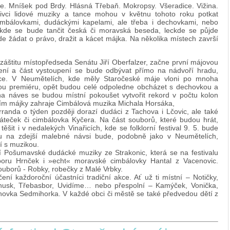
ice. Mníšek pod Brdy. Hlásná Třebaň. Mokropsy. Všeradice. Vižina.
vci lidové muziky a tance mohou v květnu tohoto roku potkat
imbálovkami, dudáckými kapelami, ale třeba i dechovkami, nebo
ckde se bude tančit česká či moravská beseda, leckde se půjde
e žádat o právo, dražit a kácet májka. Na několika místech završí
 záštitu místopředseda Senátu Jiří Oberfalzer, začne první májovou
ájení a část vystoupení se bude odbývat přímo na nádvoří hradu,
ice. V Neumětelích, kde měly Staročeské máje vloni po mnoha
ou premiéru, opět budou celé odpoledne obcházet s dechovkou a
na náves se budou místní pokoušet vytvořit rekord v počtu kolon
ím májky zahraje Cimbálová muzika Michala Horsáka,
anda o týden později dorazí dudáci z Tachova i Lčovic, ale také
áteček či cimbálovka Kyčera. Na část souborů, které budou hrát,
ěšit i v nedalekých Vinařicích, kde se folklorní festival 9. 5. bude
u na zdejší malebné návsi bude, podobně jako v Neumětelích,
í s muzikou.
í Pošumavské dudácké muziky ze Strakonic, která se na festivalu
boru Hrnček i »echt« moravské cimbálovky Hantal z Vacenovic.
souborů - Robky, robečky z Malé Vrbky.
 každoroční účastníci tradiční akce. Ať už ti místní – Notičky,
husk, Třebasbor, Uvidíme… nebo přespolní – Kamýček, Vonička,
ovka Sedmihorka. V každé obci či městě se také předvedou dětí z