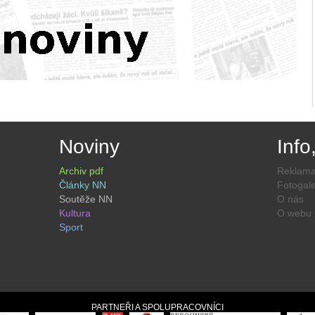
Noviny
Info
Archiv pdf
Reklam
Články NN
Fotogale
Soutěže NN
O nás
Kultura
O webu
Sport
PARTNEŘI A SPOLUPRACOVNÍCI