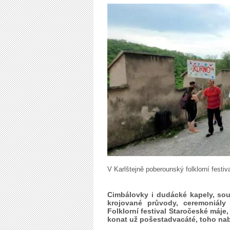
V Karlštejně poberounský folklorní fest
Cimbálovky i dudácké kapely, sou
krojované průvody, ceremoniál
Folklorní festival Staročeské máje
konat už pošestadvacáté, toho nab