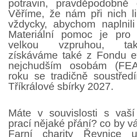
potravin, pravděpodobně 
Věříme, že nám při nich li
vždycky, abychom naplnili
Materiální pomoc je pro 
velkou vzpruhou, tak
získáváme také z Fondu e
nejchudším osobám (FE
roku se tradičně soustřed
Tříkrálové sbírky 2027.
Máte v souvislosti s vaší
prací nějaké přání? co by v
Farní charity Řevnice ud