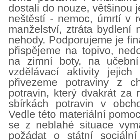
dostali do nouze, většinou 
neštěstí - nemoc, úmrtí v 
manželství, ztráta bydlení 
nehody. Podporujeme je fin
přispějeme na topivo, nedop
na zimní boty, na učebn
vzdělávací aktivity jejic
přivezeme potraviny z ch
potravin, který dvakrát za 
sbírkách potravin v obch
Vedle této materiální pomoc
se z neblahé situace vyma
požádat o státní sociáln