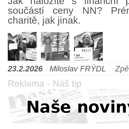
Jak naložíte s finanční p
součástí ceny NN? Prém
charitě, jak jinak.
23.2.2026
Miloslav FRÝDL
Zpě
Reklama - Náš tip