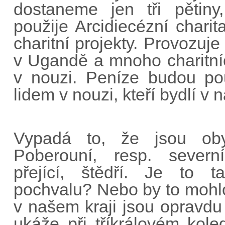
dostaneme jen tři pětiny,
použije Arcidiecézní chari
charitní projekty. Provozuj
v Ugandě a mnoho charitní
v nouzi. Peníze budou po
lidem v nouzi, kteří bydlí v 
Vypadá to, že jsou oby
Poberouní, resp. severn
přející, štědří. Je to t
pochvalu? Nebo by to mohlo
v našem kraji jsou opravdu 
ukáže při tříkrálovém kole