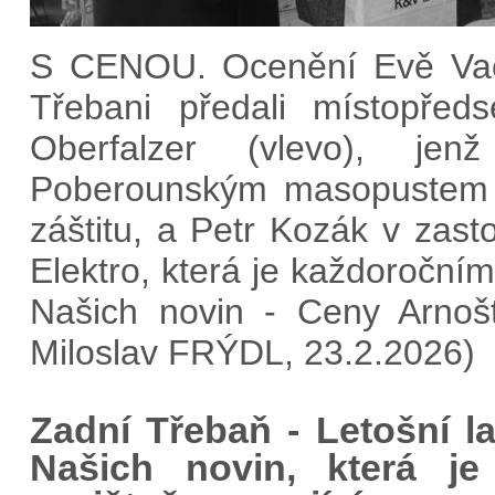
S CENOU. Ocenění Evě Vac
Třebani předali místopřed
Oberfalzer (vlevo), je
Poberounským masopustem t
záštitu, a Petr Kozák v zas
Elektro, která je každoročn
Našich novin - Ceny Arnoš
Miloslav FRÝDL, 23.2.2026)
Zadní Třebaň - Letošní l
Našich novin, která je