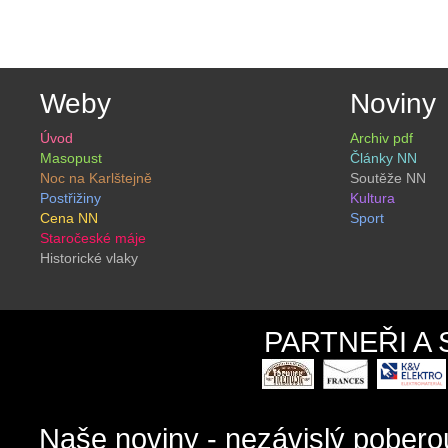
Weby
Noviny
Úvod
Archiv pdf
Masopust
Články NN
Noc na Karlštejně
Soutěže NN
Postřižiny
Kultura
Cena NN
Sport
Staročeské máje
Historické vlaky
PARTNEŘI A
Naše noviny - nezávislý pober