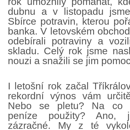
rok umožnily pomáhat, kd
dubnu a v listopadu jsme 
Sbírce potravin, kterou po
banka. V letovském obchod
odebírali potraviny a voz
skladu. Celý rok jsme nas
nouzi a snažili se jim pomoc
I letošní rok začal Tříkrálo
rekordní výnos vám určitě
Nebo se pletu? Na co 
peníze použity? Ano, 
zázračné. My z té vykol