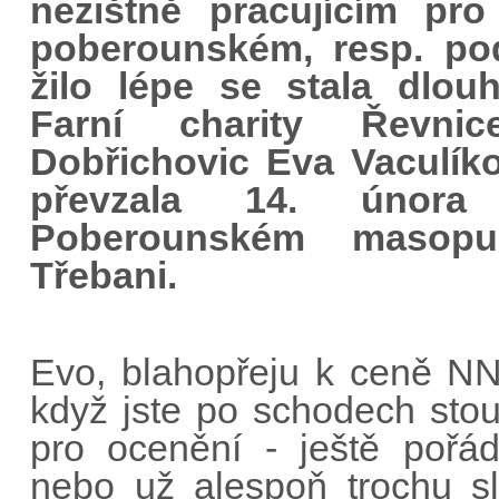
nezištně pracujícím pr
poberounském, resp. po
žilo lépe se stala dlouh
Farní charity Řevnic
Dobřichovic Eva Vaculíko
převzala 14. února
Poberounském masopu
Třebani.
Evo, blahopřeju k ceně NN
když jste po schodech sto
pro ocenění - ještě pořá
nebo už alespoň trochu s