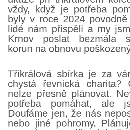
vždy, když je potřeba pom
byly v roce 2024 povodně 
lidé nám přispěli a my js
Krnov poslat bezmála st
korun na obnovu poškozen
Tříkrálová sbírka je za vá
chystá řevnická charita? 
nelze přesně plánovat. N
potřeba pomáhat, ale js
Doufáme jen, že nás nepo
nebo jiné pohromy. Plánu