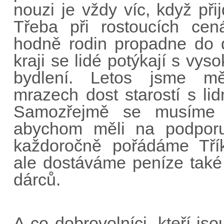
nouzi je vždy víc, když při
Třeba při rostoucích cen
hodně rodin propadne do 
kraji se lidé potýkají s vy
bydlení. Letos jsme mě
mrazech dost starostí s l
Samozřejmě se musíme p
abychom měli na podporu
každoročně pořádáme Třík
ale dostáváme peníze tak
dárců.
A co dobrovolníci, kteří jsou