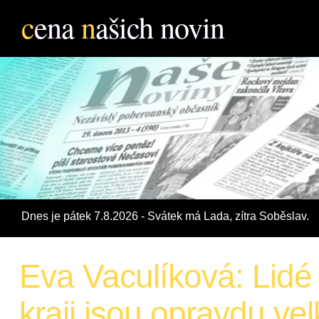
c
ena
n
ašich novin
Dnes je pátek 7.8.2026 - Svátek má Lada, zí­tra Soběslav.
Eva Vaculíková: Lid
kraji jsou opravdu vel