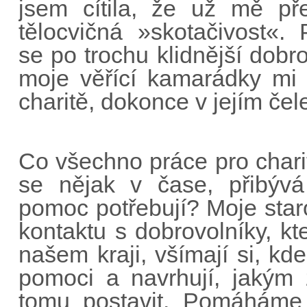
jsem cítila, že už mě př
tělocvičná »skotačivost«.
se po trochu klidnější dobro
moje věřící kamarádky mi 
charitě, dokonce v jejím čel
Co všechno práce pro char
se nějak v čase, přibývá 
pomoc potřebují? Moje staro
kontaktu s dobrovolníky, kt
našem kraji, všímají si, kd
pomoci a navrhují, jakým
tomu postavit. Pomáháme 