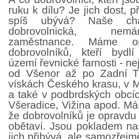
ruku k dílu? Je jich dost, p
spíš ubývá? Naše cha
dobrovolnická, ne
zaměstnance. Máme o
dobrovolníků, kteří bydl
území řevnické farnosti - n
od Všenor až po Zadní Tř
vískách Českého krasu, v 
a také v podbrdských obcíc
Všeradice, Vižina apod. Má
že dobrovolníků je opravdu
obětaví. Jsou pokladem naš
jich přibývá, ale samozřejm