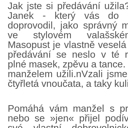
Jak jste si předávání užil
Janek - který vás do 
doprovodil, jako správný m
ve stylovém valašské
Masopust je vlastně veselá 
předávání se neslo v té 
plné masek, zpěvu a tance. 
manželem užili.nVzali jsm
čtyřletá vnoučata, a taky kuli
Pomáhá vám manžel s prac
nebo se »jen« přijel pod
své vlastní dobrovolnick