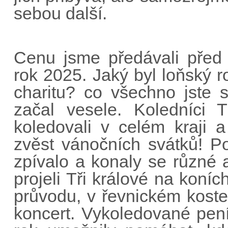
sebou další.
Cenu jsme předávali před 
rok 2025. Jaký byl loňský r
charitu? co všechno jste 
začal vesele. Koledníci T
koledovali v celém kraji a 
zvěst vánočních svátků! P
zpívalo a konaly se různé
projeli Tři králové na koníc
průvodu, v řevnickém kostel
koncert. Vykoledované pen