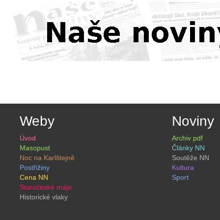
Weby
Noviny
Úvod
Archiv pdf
Masopust
Články NN
Noc na Karlštejně
Soutěže NN
Postřižiny
Kultura
Cena NN
Sport
Staročeské máje
Historické vlaky