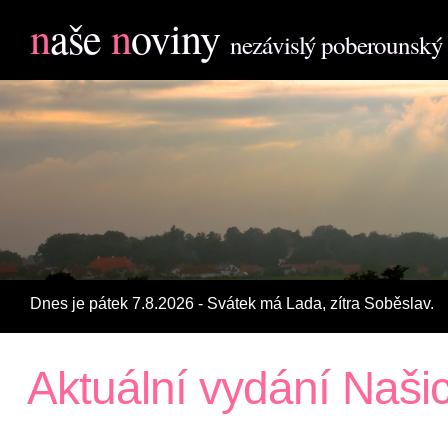
n
aše
n
oviny
nezávislý poberounský
Dnes je pátek 7.8.2026 - Svátek má Lada, zí­tra Soběslav.
Aktuální vydání Naši