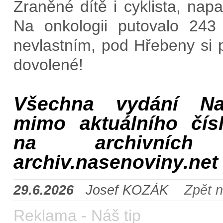
Zraněné dítě i cyklista, napad
Na onkologii putovalo 243 t
nevlastním, pod Hřebeny si 
dovolené!
Všechna vydání Na
mimo aktuálního čísl
na archivních 
archiv.nasenoviny.net
29.6.2026
Josef KOZÁK
Zpět 
Reklama - Náš tip