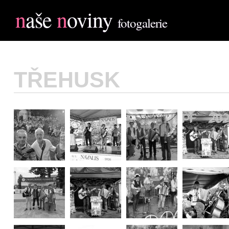
n
aše
n
oviny
fotogalerie
TŘEHUSK