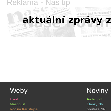
Reklama - Náš tip
Weby
Noviny
Úvod
Archiv pdf
Masopust
Články NN
Noc na Karlštejně
Soutěže NN