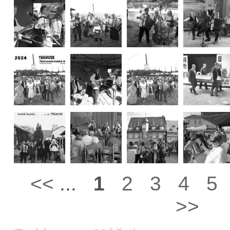
<<
...
1
2
3
4
5
>>