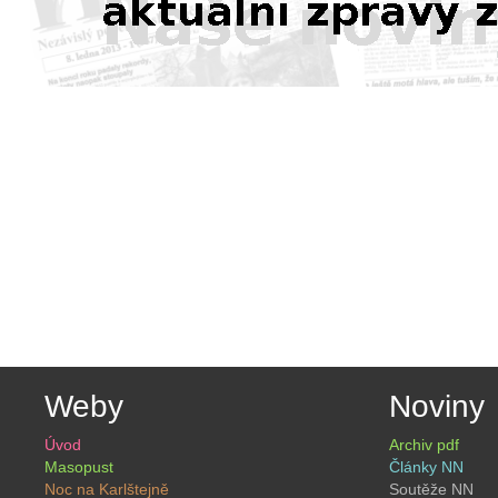
Weby
Noviny
Úvod
Archiv pdf
Masopust
Články NN
Noc na Karlštejně
Soutěže NN