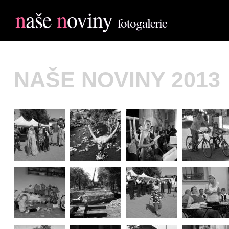
n
aše
n
oviny
fotogalerie
NAŠE NOVINY 2013