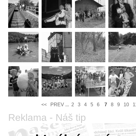
<<
PREV­
...
2
3
4
5
6
7
8
9
10
1
Reklama - Náš tip