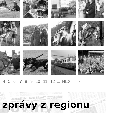
3
4
5
6
7
8
9
10
11
12
...
NEXT­
>>