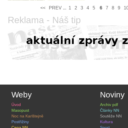
<<
PREV­
...
1
2
3
4
5
6
7
8
9
1
Reklama - Náš tip
Weby
Noviny
Úvod
Archiv pdf
Masopust
Články NN
Noc na Karlštejně
Soutěže NN
Postřižiny
Kultura
Cena NN
Sport