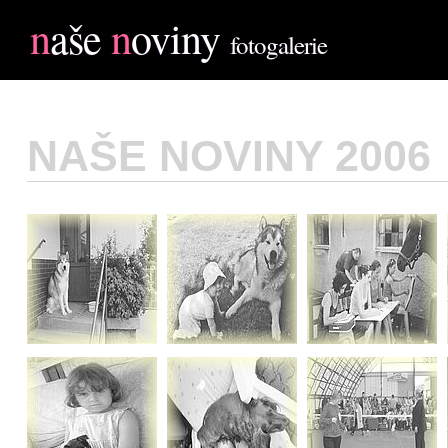
n
aše
n
oviny
fotogalerie
NAŠE NOVINY 2006