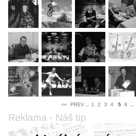
<<
PREV­
...
1
2
3
4
5
6
...
Reklama - Náš tip