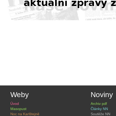
Weby
Noviny
Úvod
Archiv pdf
Masopust
Články NN
Noc na Karlštejně
Soutěže NN