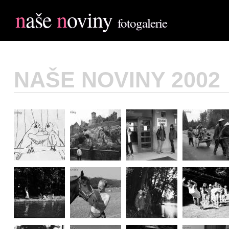
n
aše
n
oviny
fotogalerie
NAŠE NOVINY 2002