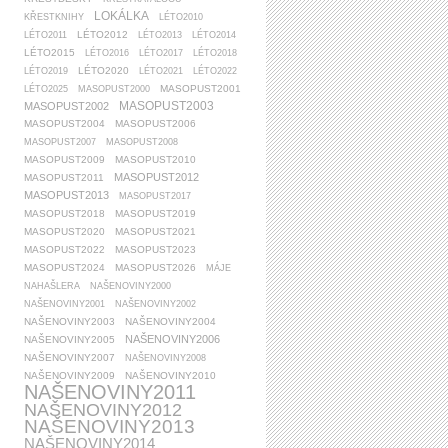
LOKÁLKA
KŘESTKNIHY
LÉTO2010
LÉTO2012
LÉTO2011
LÉTO2013
LÉTO2014
LÉTO2015
LÉTO2016
LÉTO2017
LÉTO2018
LÉTO2020
LÉTO2019
LÉTO2021
LÉTO2022
MASOPUST2001
LÉTO2025
MASOPUST2000
MASOPUST2003
MASOPUST2002
MASOPUST2004
MASOPUST2006
MASOPUST2007
MASOPUST2008
MASOPUST2009
MASOPUST2010
MASOPUST2012
MASOPUST2011
MASOPUST2013
MASOPUST2017
MASOPUST2018
MASOPUST2019
MASOPUST2020
MASOPUST2021
MASOPUST2022
MASOPUST2023
MASOPUST2024
MASOPUST2026
MÁJE
NAHAŠLERA
NAŠENOVINY2000
NAŠENOVINY2001
NAŠENOVINY2002
NAŠENOVINY2003
NAŠENOVINY2004
NAŠENOVINY2006
NAŠENOVINY2005
NAŠENOVINY2007
NAŠENOVINY2008
NAŠENOVINY2009
NAŠENOVINY2010
NAŠENOVINY2011
NAŠENOVINY2012
NAŠENOVINY2013
NAŠENOVINY2014