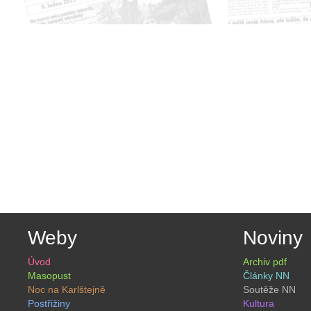
Weby
Noviny
Úvod
Archiv pdf
Masopust
Články NN
Noc na Karlštejně
Soutěže NN
Postřižiny
Kultura