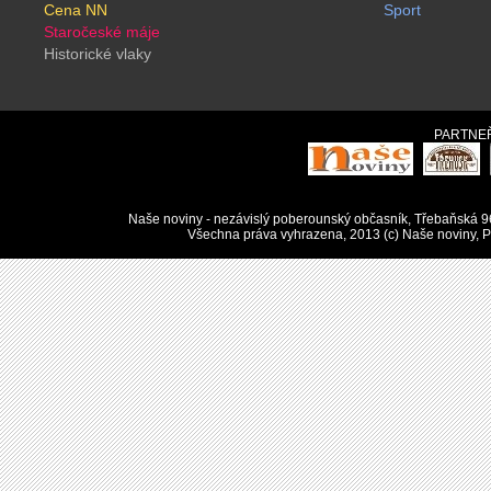
Cena NN
Sport
Staročeské máje
Historické vlaky
PARTNEŘ
Naše noviny - nezávislý poberounský občasník, Třebaňská 9
Všechna práva vyhrazena, 2013 (c) Naše noviny, Pu