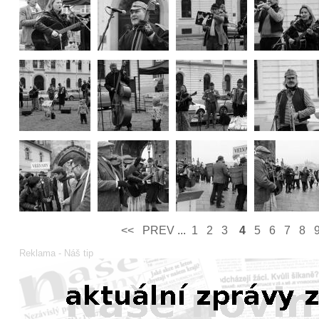
<<
PREV­
...
1
2
3
4
5
6
7
8
Reklama - Náš tip