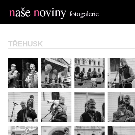
n
aše
n
oviny
fotogalerie
TŘEHUSK