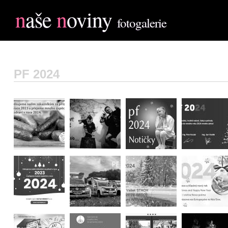
n
aše
n
oviny
fotogalerie
PF 2024