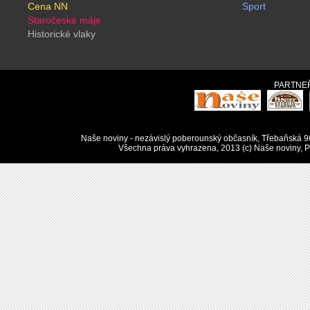
Cena NN
Sport
Staročeské máje
Historické vlaky
PARTNEŘ
Naše noviny - nezávislý poberounský občasník, Třebaňská 9
Všechna práva vyhrazena, 2013 (c) Naše noviny, Pu