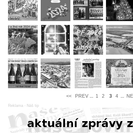
<<
PREV­
...
1
2
3
4
...
NE
Reklama - Náš tip