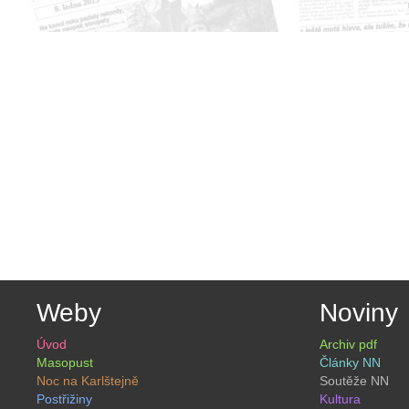
Weby
Noviny
Úvod
Archiv pdf
Masopust
Články NN
Noc na Karlštejně
Soutěže NN
Postřižiny
Kultura