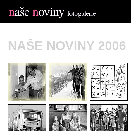
n
aše
n
oviny
fotogalerie
NAŠE NOVINY 2006