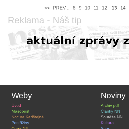
<<
PREV­
...
8
9
10
11
12
13
14
Reklama - Náš tip
Weby
Noviny
Úvod
Archiv pdf
Masopust
Články NN
Noc na Karlštejně
Soutěže NN
Postřižiny
Kultura
Cena NN
Sport