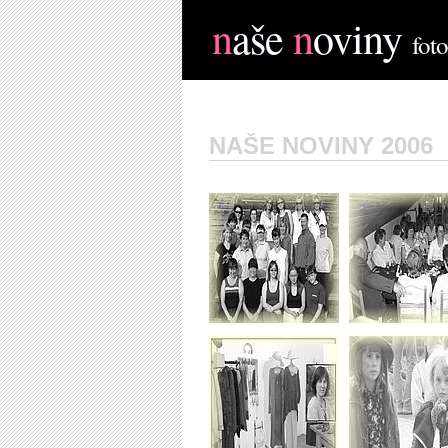
n
aše
n
oviny
foto
NAŠE NOVINY 2006