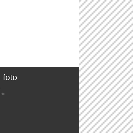
, foto
a
rie