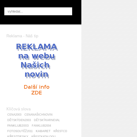
Reklama - Náš tip
Klíčová slova
CENA2003
CENANAŠICHNOVIN
DĚTSKÝDEN2003
DĚTSKÝKARNEVAL
FANKLUB2003
FANKLUB2004
KABARET
FOTOSOUTĚŽ2011
KŘESTCD
KŘESTDESKY
KŘESTKATALOGU