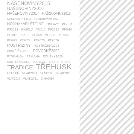
NAŠENOVINY2015
NAŠENOVINY2016
NAŠENOVINY2017
NAŠENOVINY2018
NAŠENOVINY2019
NAŠENOVINY2021
NOCNAKARLŠTEJNĚ
OSLAVY
PF2011
PF2013
PF2012
PF2015
PF2014
PF2016
PF2021
PF2017
PF2019
PF2020
PF2022
PF2024
PF2025
PF2026
PF2023
POSTŘIŽINY
POSTŘIŽINY2008
POVODNĚ2002
POSTŘIŽINY2010
ROUŠKY2020
PYGMALION
REKLAMA
SOUTĚŽKRESEB
SOUTĚŽE
SPORT
STARÉ
TŘEHUSK
TRADICE
UFLEKŮ
VLAK2004
VLAK2008
VLAK2005
VLAK2011
VLAK2010
ZIMA2010