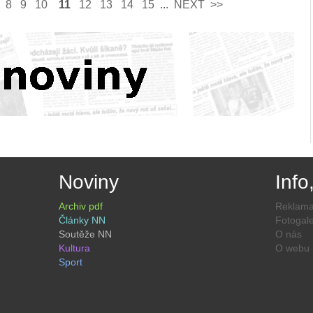
8
9
10
11
12
13
14
15
...
NEXT­
>>
Noviny
Info
Archiv pdf
Reklam
Články NN
Fotogale
Soutěže NN
O nás
Kultura
O webu
Sport