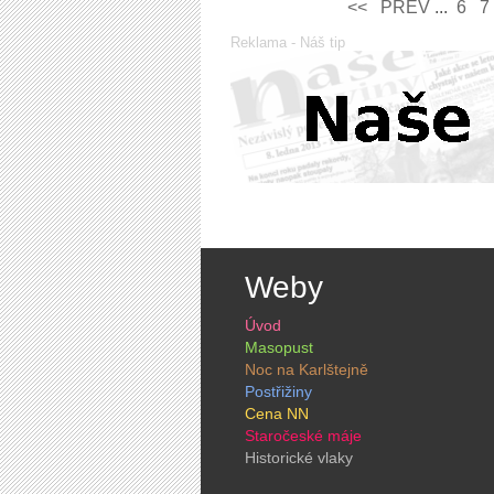
<<
PREV­
...
6
7
Reklama - Náš tip
Weby
Úvod
Masopust
Noc na Karlštejně
Postřižiny
Cena NN
Staročeské máje
Historické vlaky