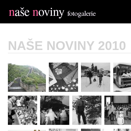
n
aše
n
oviny
fotogalerie
NAŠE NOVINY 2010