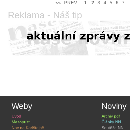
<<
PREV­
...
1
2
3
4
5
6
7
..
Reklama - Náš tip
Weby
Noviny
Úvod
Archiv pdf
Masopust
Články NN
Noc na Karlštejně
Soutěže NN