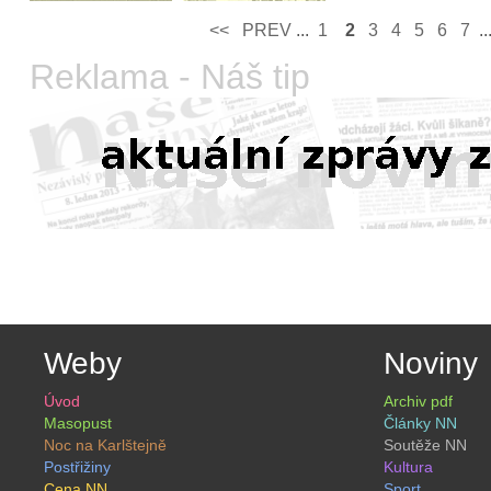
<<
PREV­
...
1
2
3
4
5
6
7
..
Reklama - Náš tip
Weby
Noviny
Úvod
Archiv pdf
Masopust
Články NN
Noc na Karlštejně
Soutěže NN
Postřižiny
Kultura
Cena NN
Sport