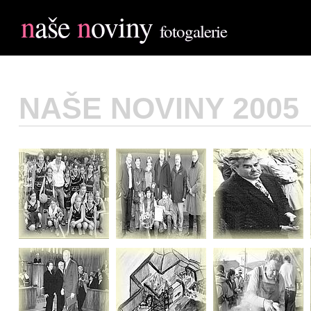
n
aše
n
oviny
fotogalerie
NAŠE NOVINY 2005