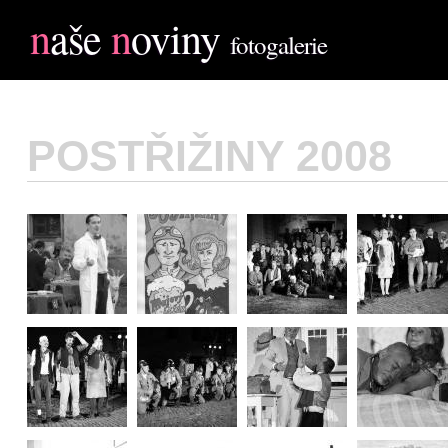
n
aše
n
oviny
fotogalerie
POSTŘIŽINY 2008