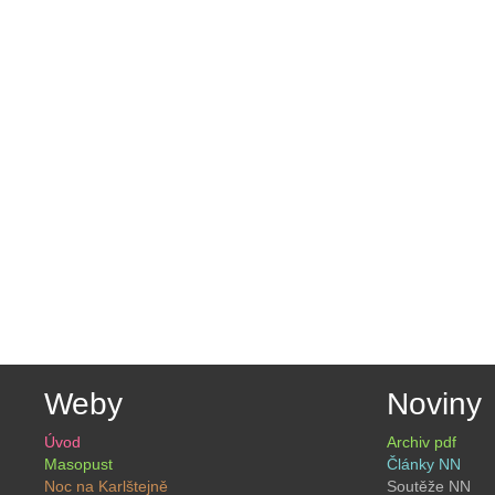
Weby
Noviny
Úvod
Archiv pdf
Masopust
Články NN
Noc na Karlštejně
Soutěže NN