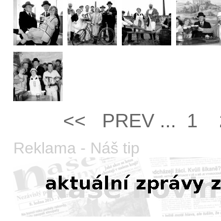
<<
PREV­
...
1
Reklama - Náš tip