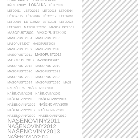
LOKÁLKA
KŘESTKNIHY
LÉTO2010
LÉTO2012
LÉTO2011
LÉTO2013
LÉTO2014
LÉTO2015
LÉTO2016
LÉTO2017
LÉTO2018
LÉTO2020
LÉTO2019
LÉTO2021
LÉTO2022
MASOPUST2001
LÉTO2025
MASOPUST2000
MASOPUST2003
MASOPUST2002
MASOPUST2004
MASOPUST2006
MASOPUST2007
MASOPUST2008
MASOPUST2009
MASOPUST2010
MASOPUST2012
MASOPUST2011
MASOPUST2013
MASOPUST2017
MASOPUST2018
MASOPUST2019
MASOPUST2020
MASOPUST2021
MASOPUST2022
MASOPUST2023
MASOPUST2024
MASOPUST2026
MÁJE
NAHAŠLERA
NAŠENOVINY2000
NAŠENOVINY2001
NAŠENOVINY2002
NAŠENOVINY2003
NAŠENOVINY2004
NAŠENOVINY2006
NAŠENOVINY2005
NAŠENOVINY2007
NAŠENOVINY2008
NAŠENOVINY2009
NAŠENOVINY2010
NAŠENOVINY2011
NAŠENOVINY2012
NAŠENOVINY2013
NAŠENOVINY2014