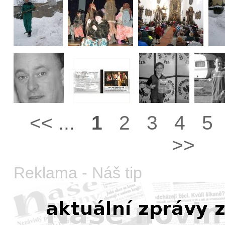
<<
...
1
2
3
4
5
>>
Reklama - Náš tip