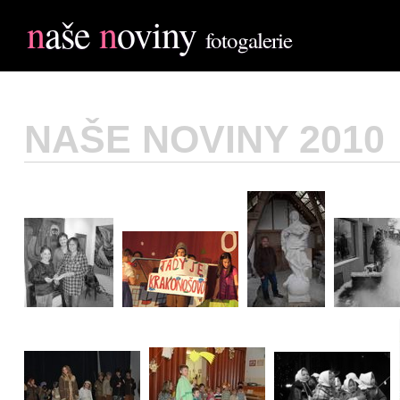
n
aše
n
oviny
fotogalerie
NAŠE NOVINY 2010