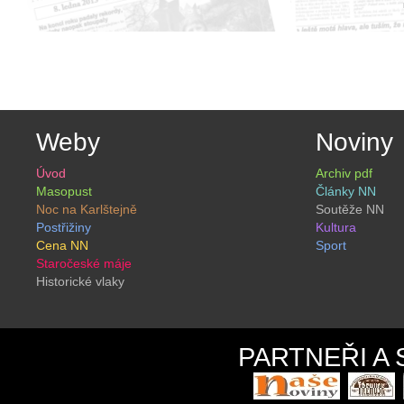
Weby
Noviny
Úvod
Archiv pdf
Masopust
Články NN
Noc na Karlštejně
Soutěže NN
Postřižiny
Kultura
Cena NN
Sport
Staročeské máje
Historické vlaky
PARTNEŘI A