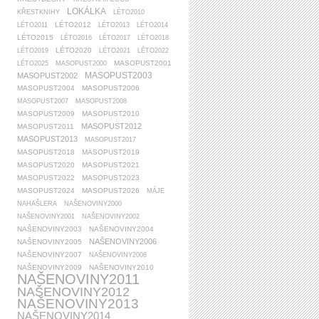
LOKÁLKA
KŘESTKNIHY
LÉTO2010
LÉTO2012
LÉTO2011
LÉTO2013
LÉTO2014
LÉTO2015
LÉTO2016
LÉTO2017
LÉTO2018
LÉTO2020
LÉTO2019
LÉTO2021
LÉTO2022
MASOPUST2001
LÉTO2025
MASOPUST2000
MASOPUST2003
MASOPUST2002
MASOPUST2004
MASOPUST2006
MASOPUST2007
MASOPUST2008
MASOPUST2009
MASOPUST2010
MASOPUST2012
MASOPUST2011
MASOPUST2013
MASOPUST2017
MASOPUST2018
MASOPUST2019
MASOPUST2020
MASOPUST2021
MASOPUST2022
MASOPUST2023
MASOPUST2024
MASOPUST2026
MÁJE
NAHAŠLERA
NAŠENOVINY2000
NAŠENOVINY2001
NAŠENOVINY2002
NAŠENOVINY2003
NAŠENOVINY2004
NAŠENOVINY2006
NAŠENOVINY2005
NAŠENOVINY2007
NAŠENOVINY2008
NAŠENOVINY2009
NAŠENOVINY2010
NAŠENOVINY2011
NAŠENOVINY2012
NAŠENOVINY2013
NAŠENOVINY2014