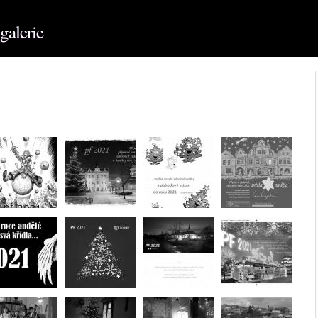
galerie