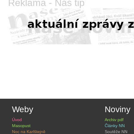
Reklama - Náš tip
Weby
Noviny
Úvod
Archiv pdf
Masopust
Články NN
Noc na Karlštejně
Soutěže NN