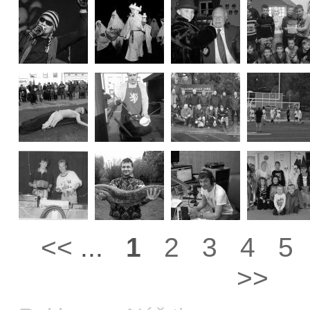
<<
...
1
2
3
4
5
>>