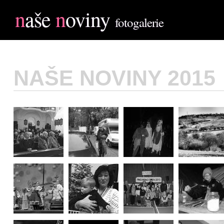
n
aše
n
oviny
fotogalerie
NAŠE NOVINY 2015